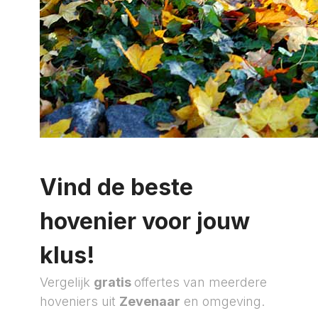
Vind de beste
hovenier voor jouw
klus!
Vergelijk
gratis
offertes van meerdere
hoveniers uit
Zevenaar
en omgeving.