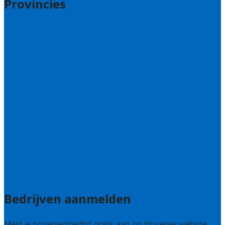
Provincies
Drenthe
Flevoland
Friesland
Gelderland
Groningen
Overijssel
Limburg
Noord-Brabant
Noord-Holland
Utrecht
Zuid-Holland
Zeeland
Alle steden
Bedrijven aanmelden
Meld je hoveniersbedrijf gratis aan op Hovenier.website.