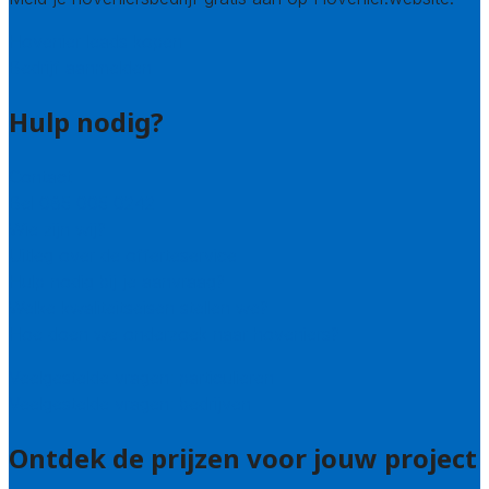
Hovenier leads kopen
Bedrijf aanmelden
Hulp nodig?
Contact
Bel 085 005 0242
Wie zijn wij?
Uitleg over de offerteservice
Hulp nodig bij je aanvraag?
Welke kwaliteitseisen stellen we?
Hoe doen we onderzoek naar hoveniers?
Veelgestelde vragen: particulieren
Veelgestelde vragen: bedrijven
Ontdek de prijzen voor jouw project