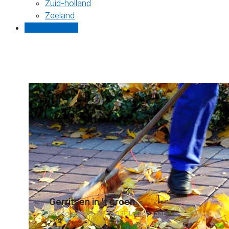
Zuid-holland
Zeeland
Gratis offertes
Gerritsen in ’t groen
Esdoornstraat 18, 6903CL Zevenaar