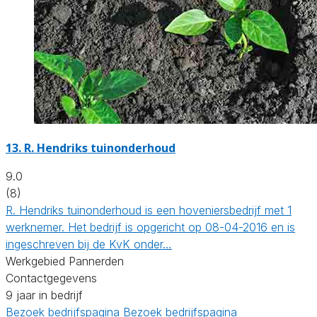
13.
R. Hendriks tuinonderhoud
9.0
(8)
R. Hendriks tuinonderhoud is een hoveniersbedrijf met 1
werknemer. Het bedrijf is opgericht op 08-04-2016 en is
ingeschreven bij de KvK onder…
Werkgebied Pannerden
Contactgegevens
9 jaar in bedrijf
Bezoek bedrijfspagina
Bezoek bedrijfspagina