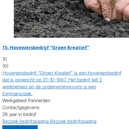
15.
Hoveniersbedrijf “Groen Kreatief”
10
(6)
Hoveniersbedrijf “Groen Kreatief” is een hoveniersbedrijf
dat is opgericht op 01-10-1997. Het bedrijf telt 2
werknemers en de ondernemingsvorm is een
Eenmanszaak.
Werkgebied Pannerden
Contactgegevens
28 jaar in bedrijf
Bezoek bedrijfspagina
Bezoek bedrijfspagina
Vergelijk offertes