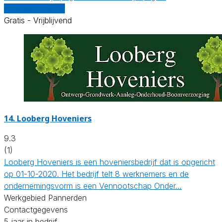
Vergelijk offertes
Gratis - Vrijblijvend
14.
Looberg Hoveniers
9.3
(1)
Looberg Hoveniers is een hoveniersbedrijf dat is opgericht
op 01-10-2020. Het bedrijf telt 8 werknemers en de
ondernemingsvorm is een Vennootschap Onder…
Werkgebied Pannerden
Contactgegevens
5 jaar in bedrijf