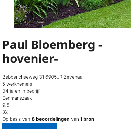
Paul Bloemberg -
hovenier-
Babberichseweg 31 6905JR Zevenaar
5 werknemers
34 jaren in bedrijf
Eenmanszaak
9.6
(8)
Op basis van
8 beoordelingen
van
1 bron
Gratis offertes vergelijken