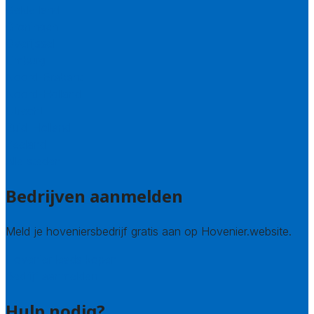
Gelderland
Groningen
Overijssel
Limburg
Noord-Brabant
Noord-Holland
Utrecht
Zuid-Holland
Zeeland
Alle steden
Bedrijven aanmelden
Meld je hoveniersbedrijf gratis aan op Hovenier.website.
Hovenier leads kopen
Bedrijf aanmelden
Hulp nodig?