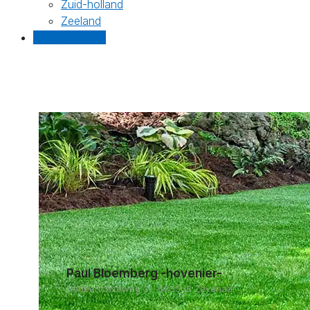
Zuid-holland
Zeeland
Gratis offertes
Paul Bloemberg -hovenier-
Babberichseweg 31, 6905JR Zevenaar