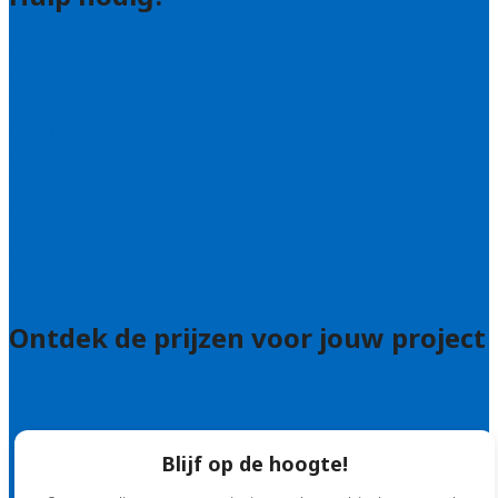
Contact
Bel 085 005 0242
Wie zijn wij?
Uitleg over de offerteservice
Hulp nodig bij je aanvraag?
Welke kwaliteitseisen stellen we?
Hoe doen we onderzoek naar hoveniers?
Veelgestelde vragen: particulieren
Veelgestelde vragen: bedrijven
Ontdek de prijzen voor jouw project
Prijsadvies
Blijf op de hoogte!