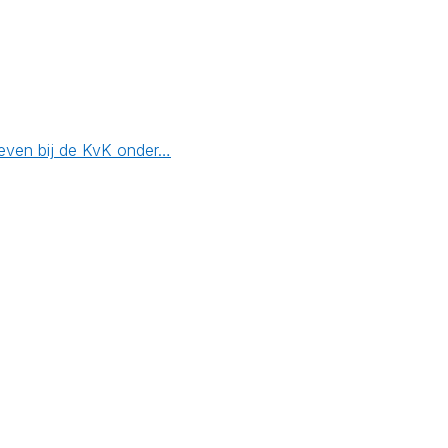
reven bij de KvK onder…