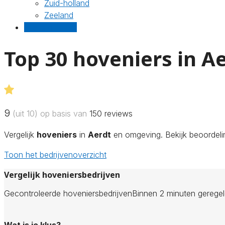
Zuid-holland
Zeeland
Gratis offertes
Top 30 hoveniers in A
9
(uit 10) op basis van
150
reviews
Vergelijk
hoveniers
in
Aerdt
en omgeving. Bekijk beoordelin
Toon het bedrijvenoverzicht
Vergelijk hoveniersbedrijven
Gecontroleerde hoveniersbedrijven
Binnen 2 minuten gerege
Wat is je klus?