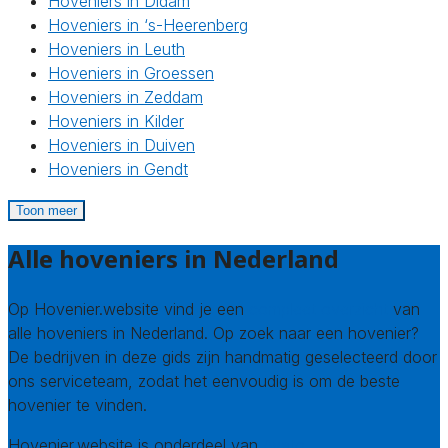
Hoveniers in Didam
Hoveniers in ‘s-Heerenberg
Hoveniers in Leuth
Hoveniers in Groessen
Hoveniers in Zeddam
Hoveniers in Kilder
Hoveniers in Duiven
Hoveniers in Gendt
Toon meer
Alle hoveniers in Nederland
Op Hovenier.website vind je een
compleet overzicht
van
alle hoveniers in Nederland. Op zoek naar een hovenier?
De bedrijven in deze gids zijn handmatig geselecteerd door
ons serviceteam, zodat het eenvoudig is om de beste
hovenier te vinden.
Hovenier.website is onderdeel van
Avato