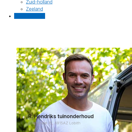
Zuid-holland
Zeeland
Gratis offertes
R. Hendriks tuinonderhoud
Damstraat 15, 6915AZ Lobith