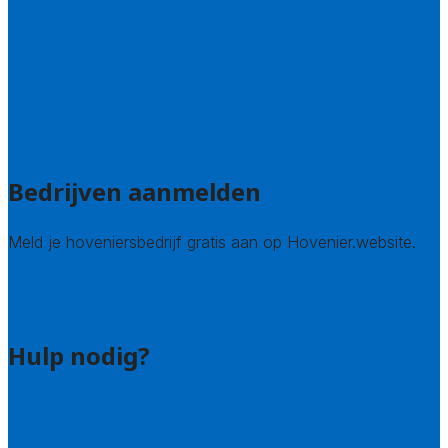
Noord-Brabant
Noord-Holland
Utrecht
Zuid-Holland
Zeeland
Alle steden
Bedrijven aanmelden
Meld je hoveniersbedrijf gratis aan op Hovenier.website.
Hovenier leads kopen
Bedrijf aanmelden
Hulp nodig?
Contact
Bel 085 005 0242