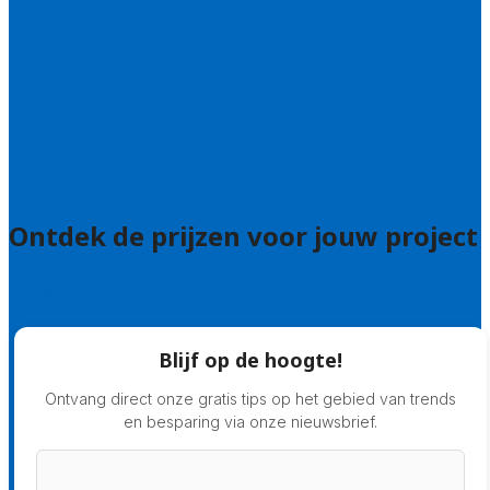
Wie zijn wij?
Uitleg over de offerteservice
Hulp nodig bij je aanvraag?
Welke kwaliteitseisen stellen we?
Hoe doen we onderzoek naar hoveniers?
Veelgestelde vragen: particulieren
Veelgestelde vragen: bedrijven
Ontdek de prijzen voor jouw project
Prijsadvies
Blijf op de hoogte!
Ontvang direct onze gratis tips op het gebied van trends
en besparing via onze nieuwsbrief.