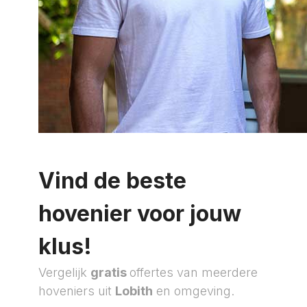
Vind de beste
hovenier voor jouw
klus!
Vergelijk
gratis
offertes van meerdere
hoveniers uit
Lobith
en omgeving.