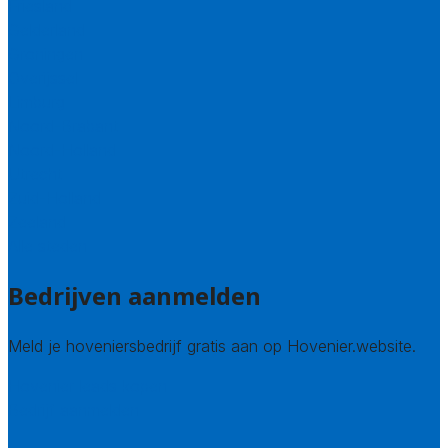
Friesland
Gelderland
Groningen
Overijssel
Limburg
Noord-Brabant
Noord-Holland
Utrecht
Zuid-Holland
Zeeland
Alle steden
Bedrijven aanmelden
Meld je hoveniersbedrijf gratis aan op Hovenier.website.
Hovenier leads kopen
Bedrijf aanmelden