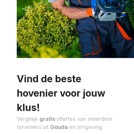
Vind de beste
hovenier voor jouw
klus!
Vergelijk
gratis
offertes van meerdere
hoveniers uit
Gouda
en omgeving.