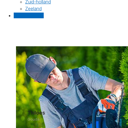
Zuid-holland
Zeeland
Gratis offertes
Thiloes
Gouda