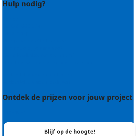
Hulp nodig?
Contact
Bel 085 005 0242
Wie zijn wij?
Uitleg over de offerteservice
Hulp nodig bij je aanvraag?
Welke kwaliteitseisen stellen we?
Hoe doen we onderzoek naar hoveniers?
Veelgestelde vragen: particulieren
Veelgestelde vragen: bedrijven
Ontdek de prijzen voor jouw project
Prijsadvies
Blijf op de hoogte!