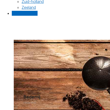
Zuid-holland
Zeeland
Gratis offertes
Bedemij
Haarlem