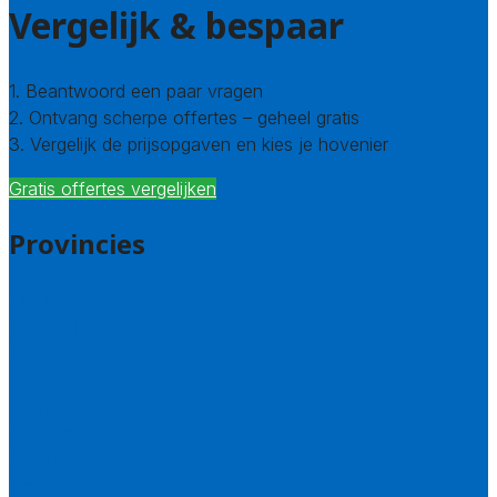
Vergelijk & bespaar
1. Beantwoord een paar vragen
2. Ontvang scherpe offertes – geheel gratis
3. Vergelijk de prijsopgaven en kies je hovenier
Gratis offertes vergelijken
Provincies
Drenthe
Flevoland
Friesland
Gelderland
Groningen
Overijssel
Limburg
Noord-Brabant