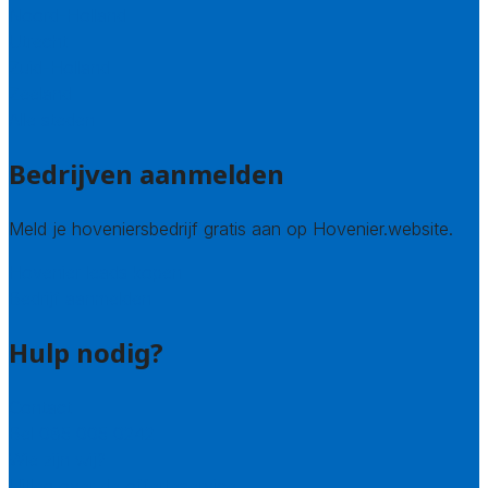
Noord-Holland
Utrecht
Zuid-Holland
Zeeland
Alle steden
Bedrijven aanmelden
Meld je hoveniersbedrijf gratis aan op Hovenier.website.
Hovenier leads kopen
Bedrijf aanmelden
Hulp nodig?
Contact
Bel 085 005 0242
Wie zijn wij?
Uitleg over de offerteservice