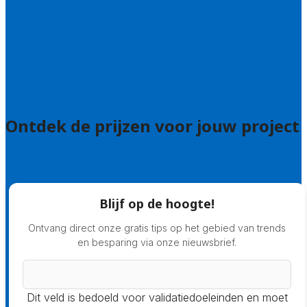
Hulp nodig bij je aanvraag?
Welke kwaliteitseisen stellen we?
Hoe doen we onderzoek naar hoveniers?
Veelgestelde vragen: particulieren
Veelgestelde vragen: bedrijven
Ontdek de prijzen voor jouw project
Prijsadvies
Blijf op de hoogte!
Ontvang direct onze gratis tips op het gebied van trends
en besparing via onze nieuwsbrief.
Dit veld is bedoeld voor validatiedoeleinden en moet