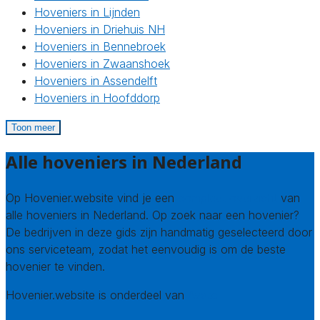
Hoveniers in Lijnden
Hoveniers in Driehuis NH
Hoveniers in Bennebroek
Hoveniers in Zwaanshoek
Hoveniers in Assendelft
Hoveniers in Hoofddorp
Toon meer
Alle hoveniers in Nederland
Op Hovenier.website vind je een
compleet overzicht
van
alle hoveniers in Nederland. Op zoek naar een hovenier?
De bedrijven in deze gids zijn handmatig geselecteerd door
ons serviceteam, zodat het eenvoudig is om de beste
hovenier te vinden.
Hovenier.website is onderdeel van
Avato