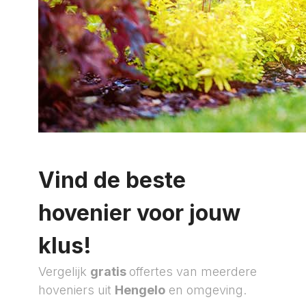
Vind de beste
hovenier voor jouw
klus!
Vergelijk
gratis
offertes van meerdere
hoveniers uit
Hengelo
en omgeving.