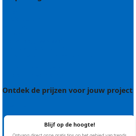
Contact
Bel 085 005 0242
Wie zijn wij?
Uitleg over de offerteservice
Hulp nodig bij je aanvraag?
Welke kwaliteitseisen stellen we?
Hoe doen we onderzoek naar hoveniers?
Veelgestelde vragen: particulieren
Veelgestelde vragen: bedrijven
Ontdek de prijzen voor jouw project
Prijsadvies
Blijf op de hoogte!
Ontvang direct onze gratis tips op het gebied van trends