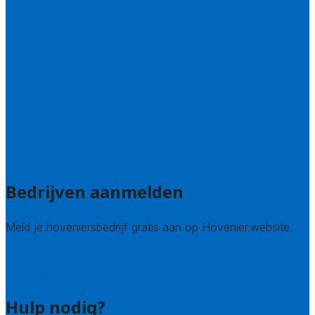
Gelderland
Groningen
Overijssel
Limburg
Noord-Brabant
Noord-Holland
Utrecht
Zuid-Holland
Zeeland
Alle steden
Bedrijven aanmelden
Meld je hoveniersbedrijf gratis aan op Hovenier.website.
Hovenier leads kopen
Bedrijf aanmelden
Hulp nodig?