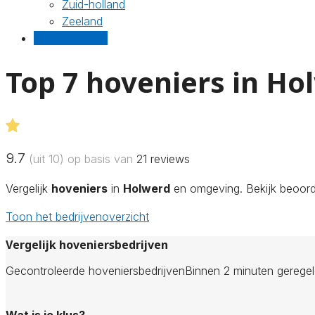
Zuid-holland
Zeeland
Gratis offertes
Top 7 hoveniers in Ho
9.7
(uit 10) op basis van
21
reviews
Vergelijk
hoveniers
in
Holwerd
en omgeving. Bekijk beoorde
Toon het bedrijvenoverzicht
Vergelijk hoveniersbedrijven
Gecontroleerde hoveniersbedrijven
Binnen 2 minuten gerege
Wat is je klus?