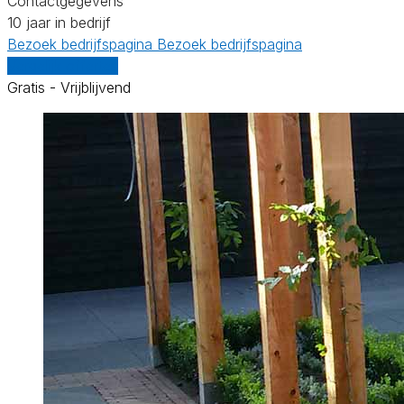
Contactgegevens
10 jaar in bedrijf
Bezoek bedrijfspagina
Bezoek bedrijfspagina
Vergelijk offertes
Gratis - Vrijblijvend