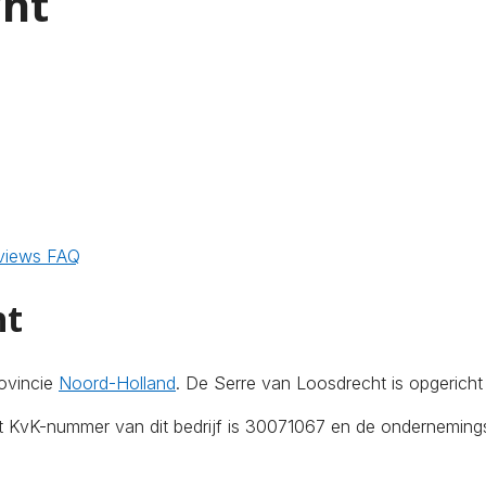
cht
views
FAQ
ht
ovincie
Noord-Holland
. De Serre van Loosdrecht is opgerich
et KvK-nummer van dit bedrijf is 30071067 en de onderneming