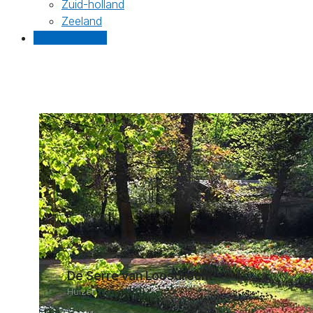
Zuid-holland
Zeeland
Gratis offertes
De Serre van Loosdrecht
Huizen