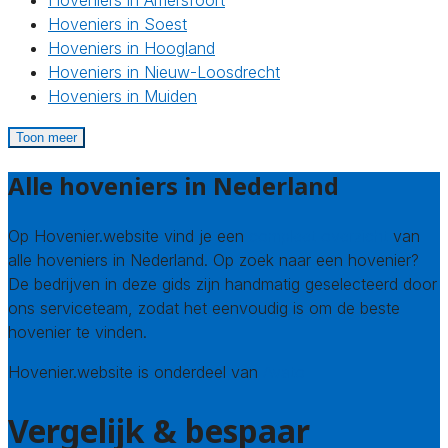
Hoveniers in Amersfoort
Hoveniers in Soest
Hoveniers in Hoogland
Hoveniers in Nieuw-Loosdrecht
Hoveniers in Muiden
Toon meer
Alle hoveniers in Nederland
Op Hovenier.website vind je een
compleet overzicht
van
alle hoveniers in Nederland. Op zoek naar een hovenier?
De bedrijven in deze gids zijn handmatig geselecteerd door
ons serviceteam, zodat het eenvoudig is om de beste
hovenier te vinden.
Hovenier.website is onderdeel van
Avato
Vergelijk & bespaar