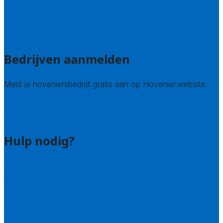
Zuid-Holland
Zeeland
Alle steden
Bedrijven aanmelden
Meld je hoveniersbedrijf gratis aan op Hovenier.website.
Hovenier leads kopen
Bedrijf aanmelden
Hulp nodig?
Contact
Bel 085 005 0242
Wie zijn wij?
Uitleg over de offerteservice
Hulp nodig bij je aanvraag?