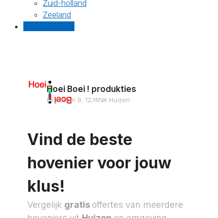
Zuid-holland
Zeeland
Gratis offertes
Hoei Boei ! produkties
Draaikom 9, 1274NK Huizen
Vind de beste
hovenier voor jouw
klus!
Vergelijk
gratis
offertes van meerdere
hoveniers uit
Huizen
en omgeving.