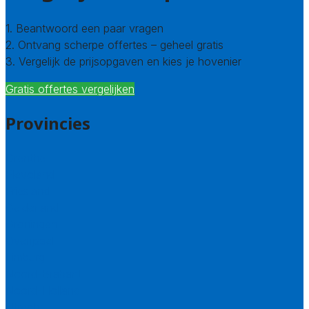
1. Beantwoord een paar vragen
2. Ontvang scherpe offertes – geheel gratis
3. Vergelijk de prijsopgaven en kies je hovenier
Gratis offertes vergelijken
Provincies
Drenthe
Flevoland
Friesland
Gelderland
Groningen
Overijssel
Limburg
Noord-Brabant
Noord-Holland
Utrecht