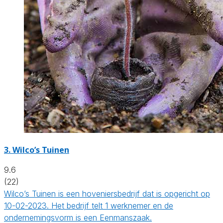
3.
Wilco’s Tuinen
9.6
(22)
Wilco’s Tuinen is een hoveniersbedrijf dat is opgericht op
10-02-2023. Het bedrijf telt 1 werknemer en de
ondernemingsvorm is een Eenmanszaak.