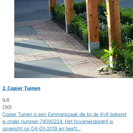
2.
Copier Tuinen
9.6
(30)
Copier Tuinen is een Eenmanszaak die bij de KvK bekend
is onder nummer 74090224. Het hoveniersbedrijf is
opgericht op 04-03-2019 en heeft…