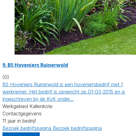
9.
B5 Hoveniers Ruinerwold
(0)
B5 Hoveniers Ruinerwold is een hoveniersbedrijf met 1
werknemer. Het bedrijf is opgericht op 01-03-2015 en is
ingeschreven bij de KvK onder…
Werkgebied Kallenkote
Contactgegevens
11 jaar in bedrijf
Bezoek bedrijfspagina
Bezoek bedrijfspagina
Vergelijk offertes