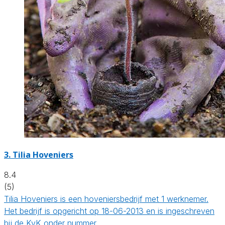
3.
Tilia Hoveniers
8.4
(5)
Tilia Hoveniers is een hoveniersbedrijf met 1 werknemer.
Het bedrijf is opgericht op 18-06-2013 en is ingeschreven
bij de KvK onder nummer…