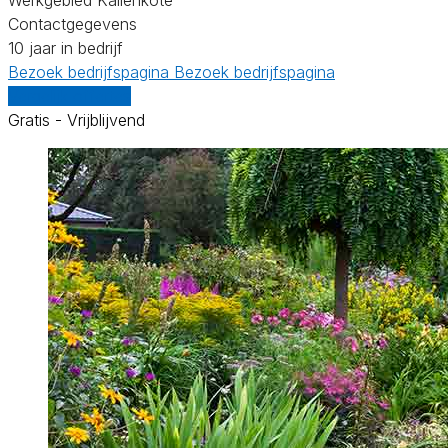
Contactgegevens
10 jaar in bedrijf
Bezoek bedrijfspagina
Bezoek bedrijfspagina
Vergelijk offertes
Gratis - Vrijblijvend