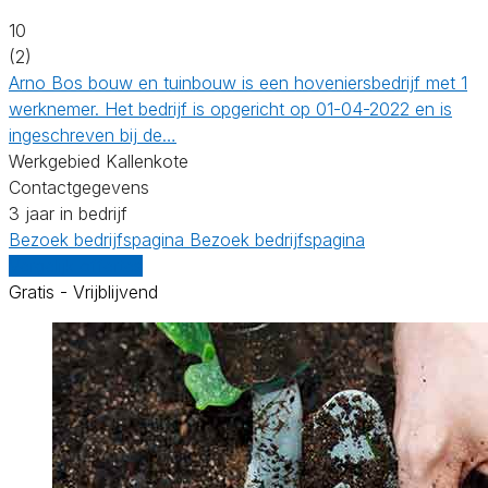
10
(2)
Arno Bos bouw en tuinbouw is een hoveniersbedrijf met 1
werknemer. Het bedrijf is opgericht op 01-04-2022 en is
ingeschreven bij de…
Werkgebied Kallenkote
Contactgegevens
3 jaar in bedrijf
Bezoek bedrijfspagina
Bezoek bedrijfspagina
Vergelijk offertes
Gratis - Vrijblijvend