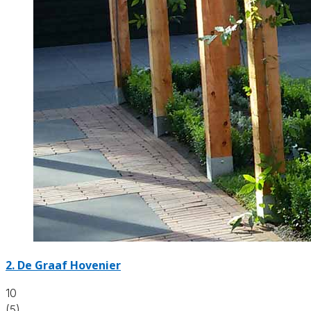
2.
De Graaf Hovenier
10
(5)