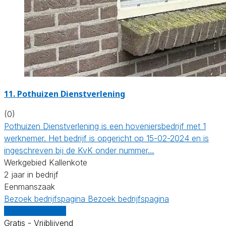
11.
Pothuizen Dienstverlening
(0)
Pothuizen Dienstverlening is een hoveniersbedrijf met 1
werknemer. Het bedrijf is opgericht op 15-02-2024 en is
ingeschreven bij de KvK onder nummer…
Werkgebied Kallenkote
2 jaar in bedrijf
Eenmanszaak
Bezoek bedrijfspagina
Bezoek bedrijfspagina
Vergelijk offertes
Gratis - Vrijblijvend