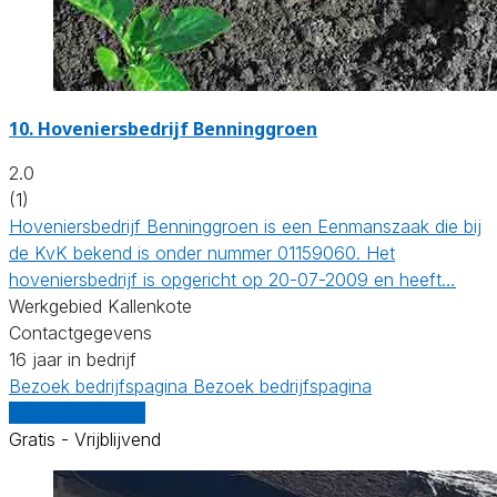
10.
Hoveniersbedrijf Benninggroen
2.0
(1)
Hoveniersbedrijf Benninggroen is een Eenmanszaak die bij
de KvK bekend is onder nummer 01159060. Het
hoveniersbedrijf is opgericht op 20-07-2009 en heeft…
Werkgebied Kallenkote
Contactgegevens
16 jaar in bedrijf
Bezoek bedrijfspagina
Bezoek bedrijfspagina
Vergelijk offertes
Gratis - Vrijblijvend