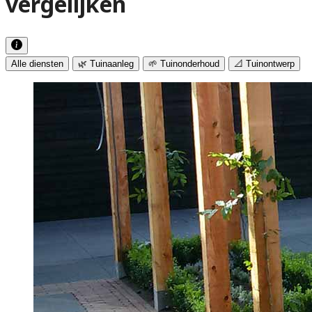
vergelijken
Alle diensten
🌿 Tuinaanleg
🌱 Tuinonderhoud
📐 Tuinontwerp