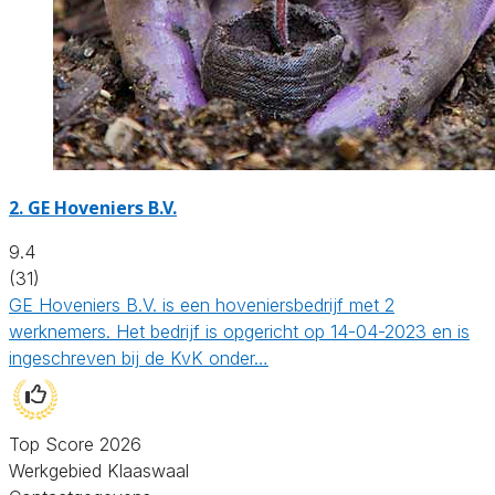
2.
GE Hoveniers B.V.
9.4
(31)
GE Hoveniers B.V. is een hoveniersbedrijf met 2
werknemers. Het bedrijf is opgericht op 14-04-2023 en is
ingeschreven bij de KvK onder…
Top Score 2026
Werkgebied Klaaswaal