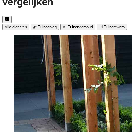
vergelijken
Alle diensten
🌿 Tuinaanleg
🌱 Tuinonderhoud
📐 Tuinontwerp