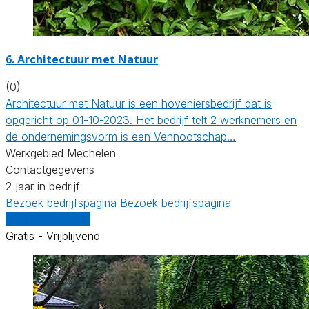
6.
Architectuur met Natuur
(0)
Architectuur met Natuur is een hoveniersbedrijf dat is
opgericht op 01-10-2023. Het bedrijf telt 2 werknemers en
de ondernemingsvorm is een Vennootschap…
Werkgebied Mechelen
Contactgegevens
2 jaar in bedrijf
Bezoek bedrijfspagina
Bezoek bedrijfspagina
Vergelijk offertes
Gratis - Vrijblijvend