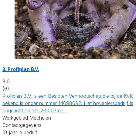
3.
Profiplan B.V.
8.6
(6)
Profiplan B.V. is een Besloten Vennootschap die bij de KvK
bekend is onder nummer 14098692. Het hoveniersbedrijf is
opgericht op 17-12-2007 en…
Werkgebied Mechelen
Contactgegevens
18 jaar in bedrijf