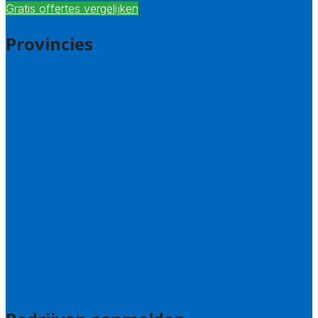
Gratis offertes vergelijken
Provincies
Drenthe
Flevoland
Friesland
Gelderland
Groningen
Overijssel
Limburg
Noord-Brabant
Noord-Holland
Utrecht
Zuid-Holland
Zeeland
Alle steden