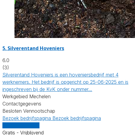
5.
Silverentand Hoveniers
6.0
(3)
Silverentand Hoveniers is een hoveniersbedrijf met 4
werknemers. Het bedrijf is opgericht op 25-06-2025 en is
ingeschreven bij de KvK onder nummer…
Werkgebied Mechelen
Contactgegevens
Besloten Vennootschap
Bezoek bedrijfspagina
Bezoek bedrijfspagina
Vergelijk offertes
Gratis - Vrijblijvend