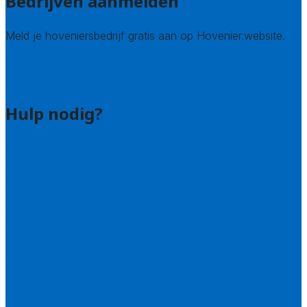
Bedrijven aanmelden
Meld je hoveniersbedrijf gratis aan op Hovenier.website.
Hovenier leads kopen
Bedrijf aanmelden
Hulp nodig?
Contact
Bel 085 005 0242
Wie zijn wij?
Uitleg over de offerteservice
Hulp nodig bij je aanvraag?
Welke kwaliteitseisen stellen we?
Hoe doen we onderzoek naar hoveniers?
Veelgestelde vragen: particulieren
Veelgestelde vragen: bedrijven