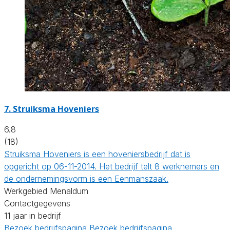
7.
Struiksma Hoveniers
6.8
(18)
Struiksma Hoveniers is een hoveniersbedrijf dat is
opgericht op 06-11-2014. Het bedrijf telt 8 werknemers en
de ondernemingsvorm is een Eenmanszaak.
Werkgebied Menaldum
Contactgegevens
11 jaar in bedrijf
Bezoek bedrijfspagina
Bezoek bedrijfspagina