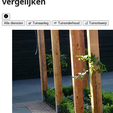
vergelijken
Alle diensten
🌿 Tuinaanleg
🌱 Tuinonderhoud
📐 Tuinontwerp