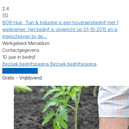
2.4
(5)
BOR Huis, Tuin & Industrie is een hoveniersbedrijf met 1
werknemer. Het bedrijf is opgericht op 01-10-2015 en is
ingeschreven bij de…
Werkgebied Menaldum
Contactgegevens
10 jaar in bedrijf
Bezoek bedrijfspagina
Bezoek bedrijfspagina
Vergelijk offertes
Gratis - Vrijblijvend