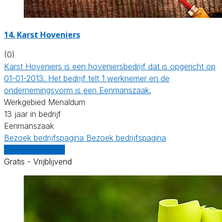
14.
Karst Hoveniers
(0)
Karst Hoveniers is een hoveniersbedrijf dat is opgericht op
01-01-2013. Het bedrijf telt 1 werknemer en de
ondernemingsvorm is een Eenmanszaak.
Werkgebied Menaldum
13 jaar in bedrijf
Eenmanszaak
Bezoek bedrijfspagina
Bezoek bedrijfspagina
Vergelijk offertes
Gratis - Vrijblijvend