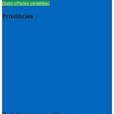
Gratis offertes vergelijken
Provincies
Drenthe
Flevoland
Friesland
Gelderland
Groningen
Overijssel
Limburg
Noord-Brabant
Noord-Holland
Utrecht
Zuid-Holland
Zeeland
Alle steden