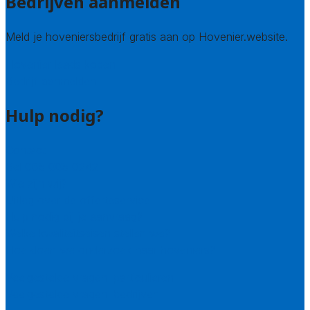
Bedrijven aanmelden
Meld je hoveniersbedrijf gratis aan op Hovenier.website.
Hovenier leads kopen
Bedrijf aanmelden
Hulp nodig?
Contact
Bel 085 005 0242
Wie zijn wij?
Uitleg over de offerteservice
Hulp nodig bij je aanvraag?
Welke kwaliteitseisen stellen we?
Hoe doen we onderzoek naar hoveniers?
Veelgestelde vragen: particulieren
Veelgestelde vragen: bedrijven