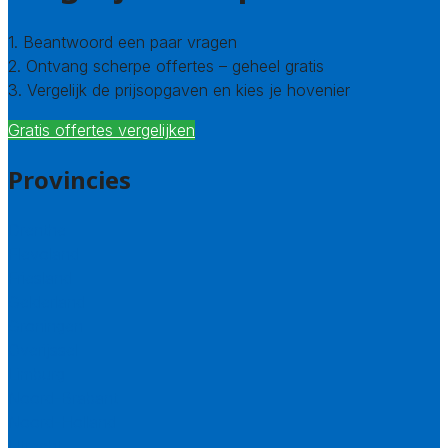
1. Beantwoord een paar vragen
2. Ontvang scherpe offertes – geheel gratis
3. Vergelijk de prijsopgaven en kies je hovenier
Gratis offertes vergelijken
Provincies
Drenthe
Flevoland
Friesland
Gelderland
Groningen
Overijssel
Limburg
Noord-Brabant
Noord-Holland
Utrecht