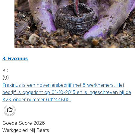
3.
Fraxinus
8.0
(9)
Fraxinus is een hoveniersbedrijf met 5 werknemers. Het
bedrijf is opgericht op 01-10-2015 en is ingeschreven bij de
KvK onder nummer 64244865.
Goede Score 2026
Werkgebied Nij Beets