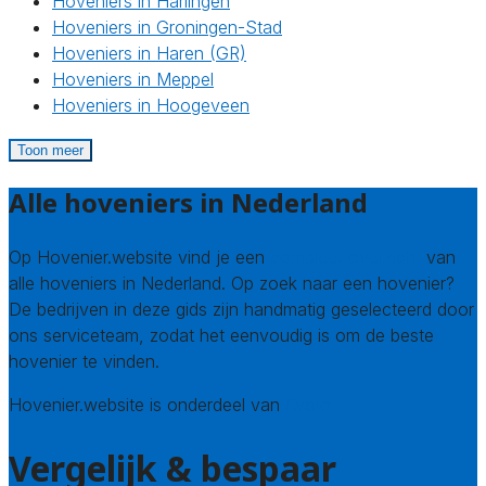
Hoveniers in Harlingen
Hoveniers in Groningen-Stad
Hoveniers in Haren (GR)
Hoveniers in Meppel
Hoveniers in Hoogeveen
Toon meer
Alle hoveniers in Nederland
Op Hovenier.website vind je een
compleet overzicht
van
alle hoveniers in Nederland. Op zoek naar een hovenier?
De bedrijven in deze gids zijn handmatig geselecteerd door
ons serviceteam, zodat het eenvoudig is om de beste
hovenier te vinden.
Hovenier.website is onderdeel van
Avato
Vergelijk & bespaar