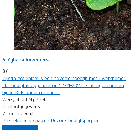
5.
Zijlstra hoveniers
(0)
Zijlstra hoveniers is een hoveniersbedrijf met 1 werknemer.
Het bedrijf is opgericht op 27-11-2023 en is ingeschreven
bij de KvK onder nummer…
Werkgebied Nij Beets
Contactgegevens
2 jaar in bedrijf
Bezoek bedrijfspagina
Bezoek bedrijfspagina
Vergelijk offertes