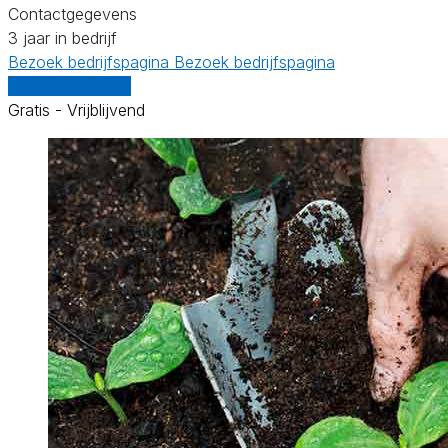
Contactgegevens
3 jaar in bedrijf
Bezoek bedrijfspagina
Bezoek bedrijfspagina
Vergelijk offertes
Gratis - Vrijblijvend