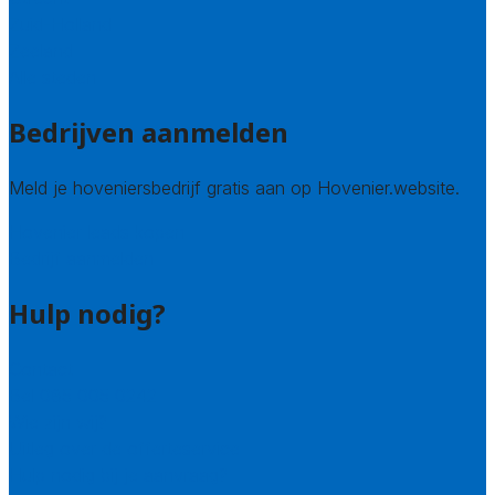
Zuid-Holland
Zeeland
Alle steden
Bedrijven aanmelden
Meld je hoveniersbedrijf gratis aan op Hovenier.website.
Hovenier leads kopen
Bedrijf aanmelden
Hulp nodig?
Contact
Bel 085 005 0242
Wie zijn wij?
Uitleg over de offerteservice
Hulp nodig bij je aanvraag?