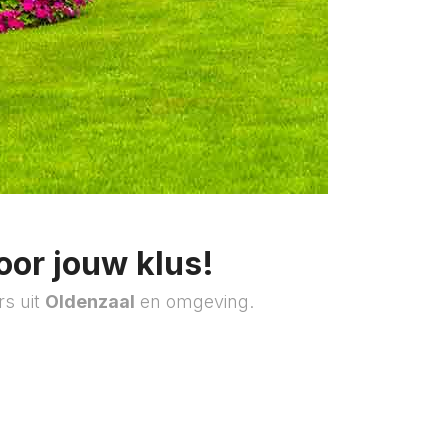
oor jouw klus!
rs uit
Oldenzaal
en omgeving.