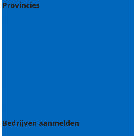
Provincies
Drenthe
Flevoland
Friesland
Gelderland
Groningen
Overijssel
Limburg
Noord-Brabant
Noord-Holland
Utrecht
Zuid-Holland
Zeeland
Alle steden
Bedrijven aanmelden