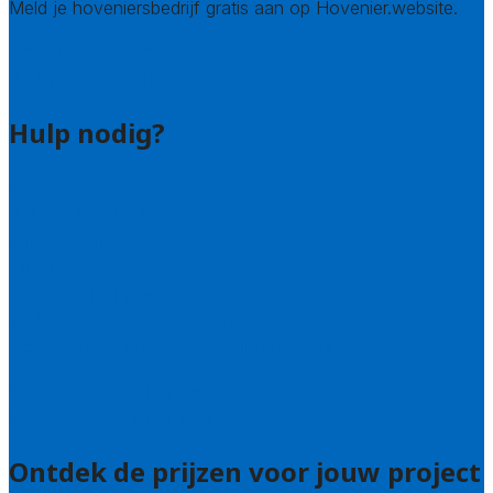
Meld je hoveniersbedrijf gratis aan op Hovenier.website.
Hovenier leads kopen
Bedrijf aanmelden
Hulp nodig?
Contact
Bel 085 005 0242
Wie zijn wij?
Uitleg over de offerteservice
Hulp nodig bij je aanvraag?
Welke kwaliteitseisen stellen we?
Hoe doen we onderzoek naar hoveniers?
Veelgestelde vragen: particulieren
Veelgestelde vragen: bedrijven
Ontdek de prijzen voor jouw project