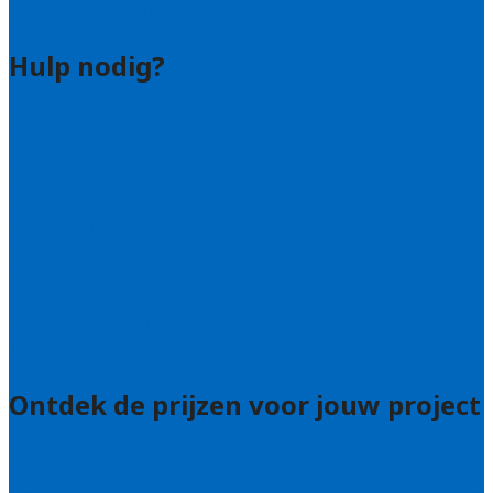
Bedrijf aanmelden
Hulp nodig?
Contact
Bel 085 005 0242
Wie zijn wij?
Uitleg over de offerteservice
Hulp nodig bij je aanvraag?
Welke kwaliteitseisen stellen we?
Hoe doen we onderzoek naar hoveniers?
Veelgestelde vragen: particulieren
Veelgestelde vragen: bedrijven
Ontdek de prijzen voor jouw project
Prijsadvies