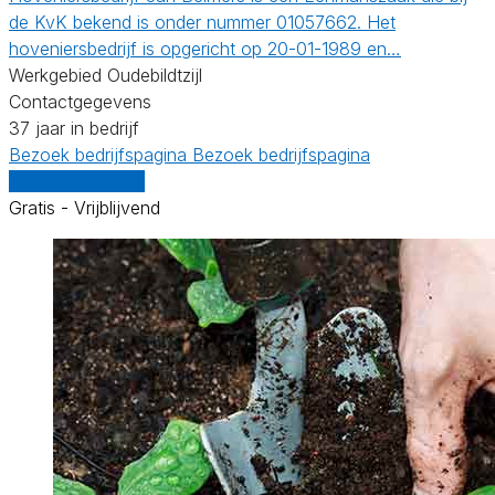
de KvK bekend is onder nummer 01057662. Het
hoveniersbedrijf is opgericht op 20-01-1989 en…
Werkgebied Oudebildtzijl
Contactgegevens
37 jaar in bedrijf
Bezoek bedrijfspagina
Bezoek bedrijfspagina
Vergelijk offertes
Gratis - Vrijblijvend