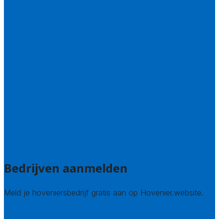
Drenthe
Flevoland
Friesland
Gelderland
Groningen
Overijssel
Limburg
Noord-Brabant
Noord-Holland
Utrecht
Zuid-Holland
Zeeland
Alle steden
Bedrijven aanmelden
Meld je hoveniersbedrijf gratis aan op Hovenier.website.
Hovenier leads kopen