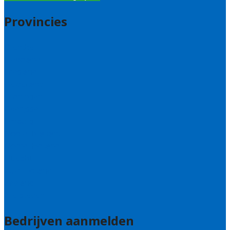
Provincies
Drenthe
Flevoland
Friesland
Gelderland
Groningen
Overijssel
Limburg
Noord-Brabant
Noord-Holland
Utrecht
Zuid-Holland
Zeeland
Alle steden
Bedrijven aanmelden