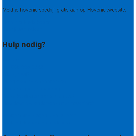
Meld je hoveniersbedrijf gratis aan op Hovenier.website.
Hovenier leads kopen
Bedrijf aanmelden
Hulp nodig?
Contact
Bel 085 005 0242
Wie zijn wij?
Uitleg over de offerteservice
Hulp nodig bij je aanvraag?
Welke kwaliteitseisen stellen we?
Hoe doen we onderzoek naar hoveniers?
Veelgestelde vragen: particulieren
Veelgestelde vragen: bedrijven