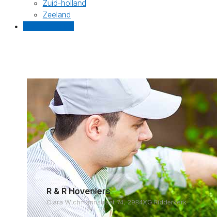
Zuid-holland
Zeeland
Gratis offertes
R & R Hoveniers
Clara Wichmannstraat 74, 2984XG Ridderkerk