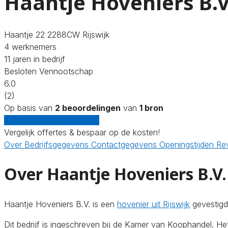
Haantje Hoveniers B.V
Haantje 22 2288CW Rijswijk
4 werknemers
11 jaren in bedrijf
Besloten Vennootschap
6.0
(2)
Op basis van
2 beoordelingen
van
1 bron
Gratis offertes vergelijken
Vergelijk offertes & bespaar op de kosten!
Over
Bedrijfsgegevens
Contactgegevens
Openingstijden
Re
Over Haantje Hoveniers B.V.
Haantje Hoveniers B.V. is een
hovenier uit Rijswijk
gevestigd
Dit bedrijf is ingeschreven bij de Kamer van Koophandel. 