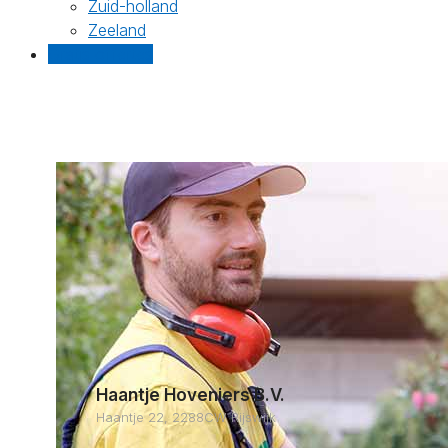
Zuid-holland
Zeeland
Gratis offertes
Haantje Hoveniers B.V.
Haantje 22, 2288CW Rijswijk