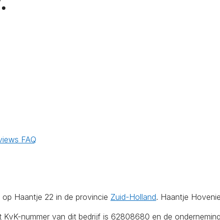
.
views
FAQ
 op Haantje 22 in de provincie
Zuid-Holland
. Haantje Hovenie
Het KvK-nummer van dit bedrijf is 62808680 en de ondernemin