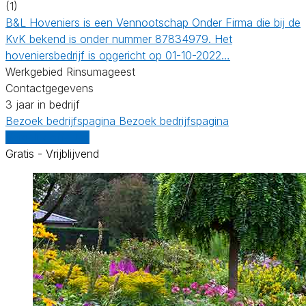
(1)
B&L Hoveniers is een Vennootschap Onder Firma die bij de
KvK bekend is onder nummer 87834979. Het
hoveniersbedrijf is opgericht op 01-10-2022…
Werkgebied Rinsumageest
Contactgegevens
3 jaar in bedrijf
Bezoek bedrijfspagina
Bezoek bedrijfspagina
Vergelijk offertes
Gratis - Vrijblijvend