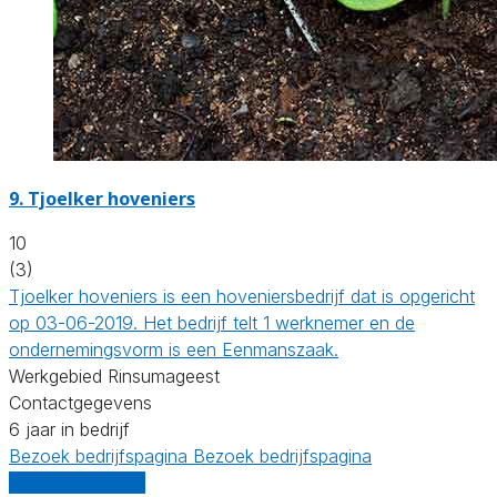
9.
Tjoelker hoveniers
10
(3)
Tjoelker hoveniers is een hoveniersbedrijf dat is opgericht
op 03-06-2019. Het bedrijf telt 1 werknemer en de
ondernemingsvorm is een Eenmanszaak.
Werkgebied Rinsumageest
Contactgegevens
6 jaar in bedrijf
Bezoek bedrijfspagina
Bezoek bedrijfspagina
Vergelijk offertes