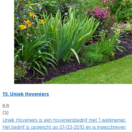
15.
Uniek Hoveniers
6.6
(3)
Uniek Hoveniers is een hoveniersbedrijf met 1 werknemer.
Het bedrijf is opgericht op 01-03-2010 en is ingeschreven