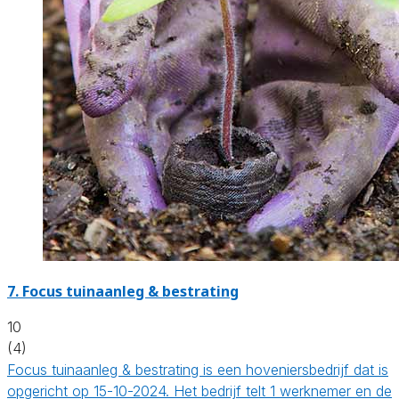
7.
Focus tuinaanleg & bestrating
10
(4)
Focus tuinaanleg & bestrating is een hoveniersbedrijf dat is
opgericht op 15-10-2024. Het bedrijf telt 1 werknemer en de