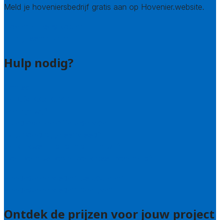
Meld je hoveniersbedrijf gratis aan op Hovenier.website.
Hovenier leads kopen
Bedrijf aanmelden
Hulp nodig?
Contact
Bel 085 005 0242
Wie zijn wij?
Uitleg over de offerteservice
Hulp nodig bij je aanvraag?
Welke kwaliteitseisen stellen we?
Hoe doen we onderzoek naar hoveniers?
Veelgestelde vragen: particulieren
Veelgestelde vragen: bedrijven
Ontdek de prijzen voor jouw project