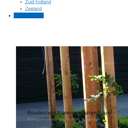
Zuid-holland
Zeeland
Gratis offertes
Boudesteijn Binnen en Buiten Bouw
Boergoensevliet 99a, 3082KL Rotterdam