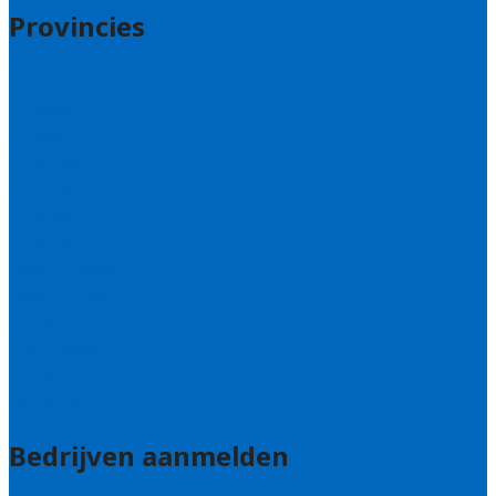
Provincies
Drenthe
Flevoland
Friesland
Gelderland
Groningen
Overijssel
Limburg
Noord-Brabant
Noord-Holland
Utrecht
Zuid-Holland
Zeeland
Alle steden
Bedrijven aanmelden