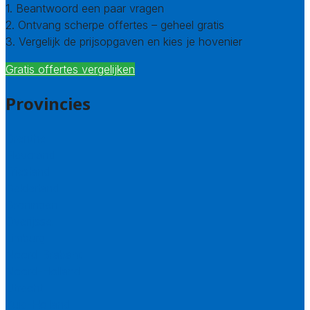
1. Beantwoord een paar vragen
2. Ontvang scherpe offertes – geheel gratis
3. Vergelijk de prijsopgaven en kies je hovenier
Gratis offertes vergelijken
Provincies
Drenthe
Flevoland
Friesland
Gelderland
Groningen
Overijssel
Limburg
Noord-Brabant
Noord-Holland
Utrecht
Zuid-Holland