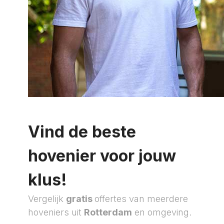
Vind de beste
hovenier voor jouw
klus!
Vergelijk
gratis
offertes van meerdere
hoveniers uit
Rotterdam
en omgeving.