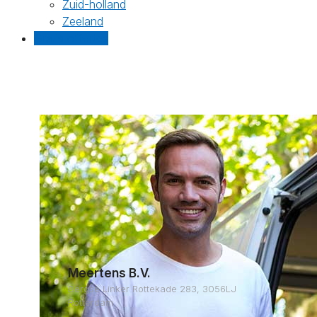
Zuid-holland
Zeeland
Gratis offertes
Meertens B.V.
Bergse Linker Rottekade 283, 3056LJ
Rotterdam