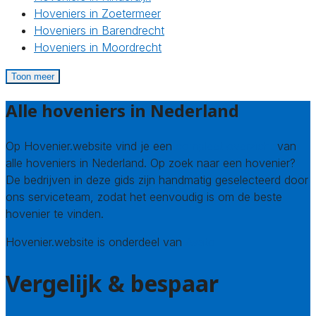
Hoveniers in Zoetermeer
Hoveniers in Barendrecht
Hoveniers in Moordrecht
Toon meer
Alle hoveniers in Nederland
Op Hovenier.website vind je een
compleet overzicht
van
alle hoveniers in Nederland. Op zoek naar een hovenier?
De bedrijven in deze gids zijn handmatig geselecteerd door
ons serviceteam, zodat het eenvoudig is om de beste
hovenier te vinden.
Hovenier.website is onderdeel van
Avato
Vergelijk & bespaar