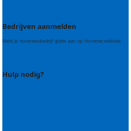
Zeeland
Alle steden
Bedrijven aanmelden
Meld je hoveniersbedrijf gratis aan op Hovenier.website.
Hovenier leads kopen
Bedrijf aanmelden
Hulp nodig?
Contact
Bel 085 005 0242
Wie zijn wij?
Uitleg over de offerteservice
Hulp nodig bij je aanvraag?
Welke kwaliteitseisen stellen we?