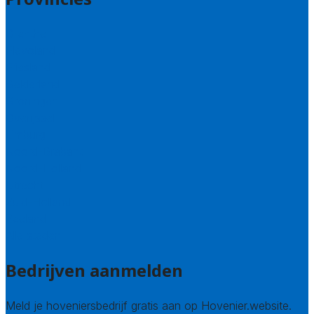
Drenthe
Flevoland
Friesland
Gelderland
Groningen
Overijssel
Limburg
Noord-Brabant
Noord-Holland
Utrecht
Zuid-Holland
Zeeland
Alle steden
Bedrijven aanmelden
Meld je hoveniersbedrijf gratis aan op Hovenier.website.