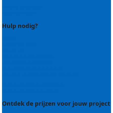
Hovenier leads kopen
Bedrijf aanmelden
Hulp nodig?
Contact
Bel 085 005 0242
Wie zijn wij?
Uitleg over de offerteservice
Hulp nodig bij je aanvraag?
Welke kwaliteitseisen stellen we?
Hoe doen we onderzoek naar hoveniers?
Veelgestelde vragen: particulieren
Veelgestelde vragen: bedrijven
Ontdek de prijzen voor jouw project