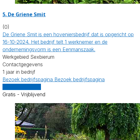
5.
De Griene Smit
(0)
De Griene Smit is een hoveniersbedrijf dat is opgericht op
16-10-2024. Het bedrijf telt 1 werknemer en de
ondernemingsvorm is een Eenmanszaak.
Werkgebied Sexbierum
Contactgegevens
1 jaar in bedrijf
Bezoek bedrijfspagina
Bezoek bedrijfspagina
Vergelijk offertes
Gratis - Vrijblijvend