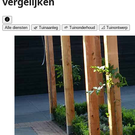
vergelijken
Alle diensten
🌿 Tuinaanleg
🌱 Tuinonderhoud
📐 Tuinontwerp