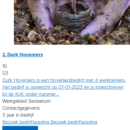
2.
Durk Hoveniers
10
(2)
Durk Hoveniers is een hoveniersbedrijf met 4 werknemers.
Het bedrijf is opgericht op 01-01-2023 en is ingeschreven
bij de KvK onder nummer…
Werkgebied Sexbierum
Contactgegevens
3 jaar in bedrijf
Bezoek bedrijfspagina
Bezoek bedrijfspagina
Vergelijk offertes