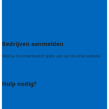
Noord-Brabant
Noord-Holland
Utrecht
Zuid-Holland
Zeeland
Alle steden
Bedrijven aanmelden
Meld je hoveniersbedrijf gratis aan op Hovenier.website.
Hovenier leads kopen
Bedrijf aanmelden
Hulp nodig?
Contact
Bel 085 005 0242
Wie zijn wij?