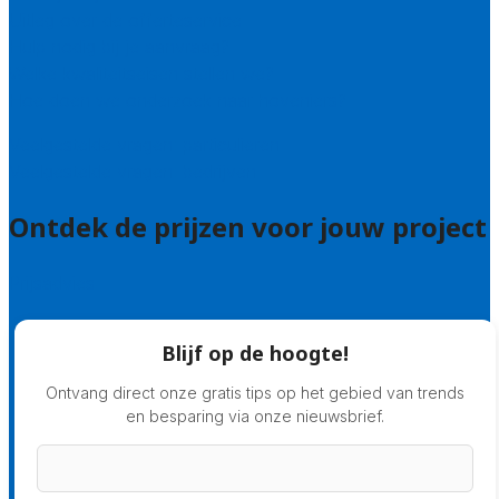
Uitleg over de offerteservice
Hulp nodig bij je aanvraag?
Welke kwaliteitseisen stellen we?
Hoe doen we onderzoek naar hoveniers?
Veelgestelde vragen: particulieren
Veelgestelde vragen: bedrijven
Ontdek de prijzen voor jouw project
Prijsadvies
Blijf op de hoogte!
Ontvang direct onze gratis tips op het gebied van trends
en besparing via onze nieuwsbrief.