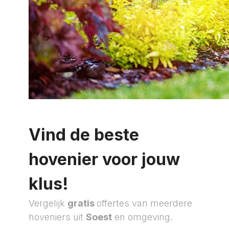
Vind de beste
hovenier voor jouw
klus!
Vergelijk
gratis
offertes van meerdere
hoveniers uit
Soest
en omgeving.