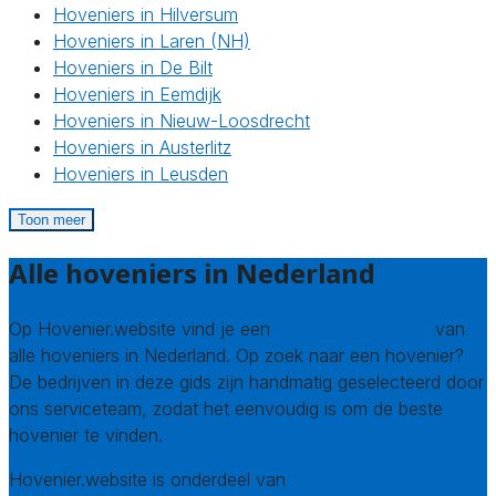
Hoveniers in Hilversum
Hoveniers in Laren (NH)
Hoveniers in De Bilt
Hoveniers in Eemdijk
Hoveniers in Nieuw-Loosdrecht
Hoveniers in Austerlitz
Hoveniers in Leusden
Toon meer
Alle hoveniers in Nederland
Op Hovenier.website vind je een
compleet overzicht
van
alle hoveniers in Nederland. Op zoek naar een hovenier?
De bedrijven in deze gids zijn handmatig geselecteerd door
ons serviceteam, zodat het eenvoudig is om de beste
hovenier te vinden.
Hovenier.website is onderdeel van
Avato