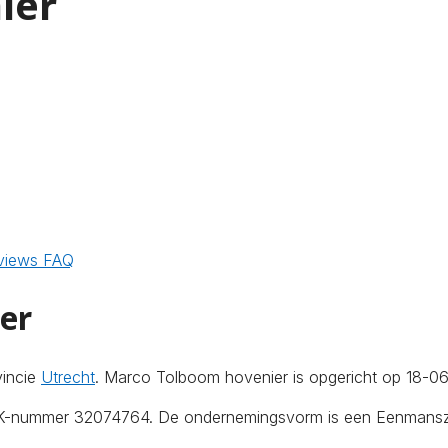
ier
views
FAQ
er
vincie
Utrecht
. Marco Tolboom hovenier is opgericht op 18-0
KvK-nummer 32074764. De ondernemingsvorm is een Eenmanszaa