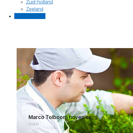
Zuid-holland
Zeeland
Gratis offertes
Marco Tolboom hovenier
Soest