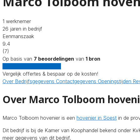
Marco Tolboom hoven
1 werknemer
26 jaren in bedrijf
Eenmanszaak
9.4
(7)
Op basis van
7 beoordelingen
van
1 bron
Gratis offertes vergelijken
Vergelijk offertes & bespaar op de kosten!
Over
Bedrijfsgegevens
Contactgegevens
Openingstijden
Re
Over Marco Tolboom hoveni
Marco Tolboom hovenier is een
hovenier in Soest
in de pro
Dit bedrijf is bij de Kamer van Koophandel bekend onder 
meer gegevens van dit bedrijf.