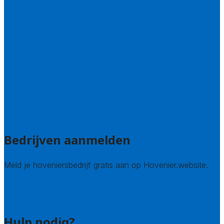
Gelderland
Groningen
Overijssel
Limburg
Noord-Brabant
Noord-Holland
Utrecht
Zuid-Holland
Zeeland
Alle steden
Bedrijven aanmelden
Meld je hoveniersbedrijf gratis aan op Hovenier.website.
Hovenier leads kopen
Bedrijf aanmelden
Hulp nodig?