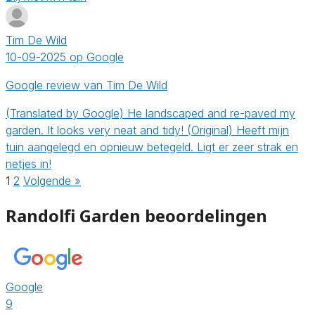
Tim De Wild
10-09-2025 op Google
Google review van Tim De Wild
(Translated by Google) He landscaped and re-paved my
garden. It looks very neat and tidy! (Original) Heeft mijn
tuin aangelegd en opnieuw betegeld. Ligt er zeer strak en
netjes in!
1
2
Volgende »
Randolfi Garden beoordelingen
Google
9