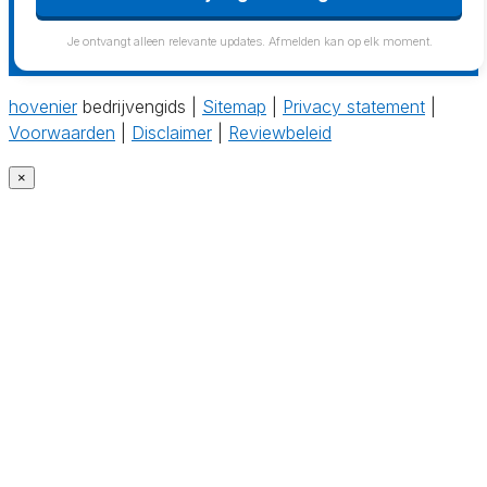
Je ontvangt alleen relevante updates. Afmelden kan op elk moment.
hovenier
bedrijvengids |
Sitemap
|
Privacy statement
|
Voorwaarden
|
Disclaimer
|
Reviewbeleid
×