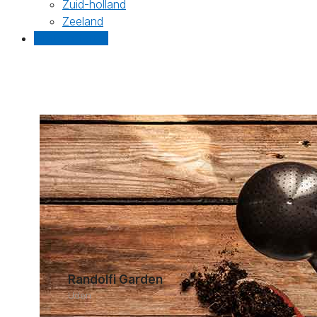
Zuid-holland
Zeeland
Gratis offertes
Randolfi Garden
Uden