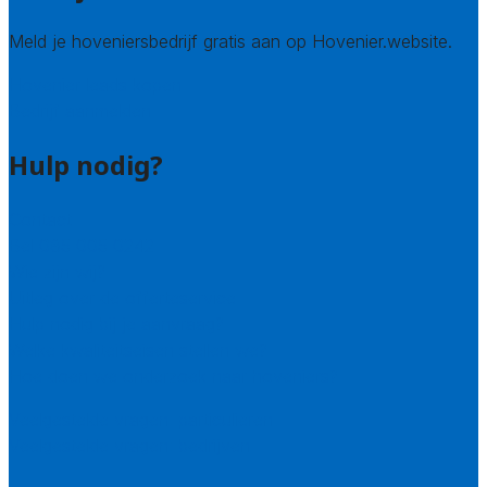
Meld je hoveniersbedrijf gratis aan op Hovenier.website.
Hovenier leads kopen
Bedrijf aanmelden
Hulp nodig?
Contact
Bel 085 005 0242
Wie zijn wij?
Uitleg over de offerteservice
Hulp nodig bij je aanvraag?
Welke kwaliteitseisen stellen we?
Hoe doen we onderzoek naar hoveniers?
Veelgestelde vragen: particulieren
Veelgestelde vragen: bedrijven