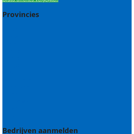
Provincies
Drenthe
Flevoland
Friesland
Gelderland
Groningen
Overijssel
Limburg
Noord-Brabant
Noord-Holland
Utrecht
Zuid-Holland
Zeeland
Alle steden
Bedrijven aanmelden