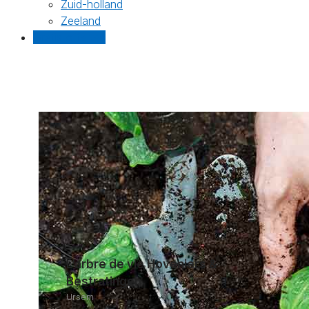
Zuid-holland
Zeeland
Gratis offertes
L’arbre de vie Hoveniers &
Bestratingen
Ursem