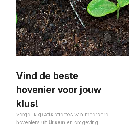
Vind de beste
hovenier voor jouw
klus!
Vergelijk
gratis
offertes van meerdere
hoveniers uit
Ursem
en omgeving.