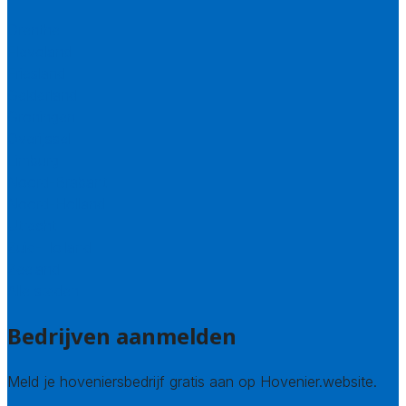
Drenthe
Flevoland
Friesland
Gelderland
Groningen
Overijssel
Limburg
Noord-Brabant
Noord-Holland
Utrecht
Zuid-Holland
Zeeland
Alle steden
Bedrijven aanmelden
Meld je hoveniersbedrijf gratis aan op Hovenier.website.