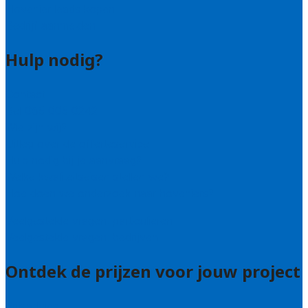
Hovenier leads kopen
Bedrijf aanmelden
Hulp nodig?
Contact
Bel 085 005 0242
Wie zijn wij?
Uitleg over de offerteservice
Hulp nodig bij je aanvraag?
Welke kwaliteitseisen stellen we?
Hoe doen we onderzoek naar hoveniers?
Veelgestelde vragen: particulieren
Veelgestelde vragen: bedrijven
Ontdek de prijzen voor jouw project
Prijsadvies