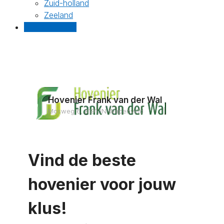
Zuid-holland
Zeeland
Gratis offertes
Hovenier Frank van der Wal
Mosweg 6, 8191JN Wapenveld
Vind de beste
hovenier voor jouw
klus!