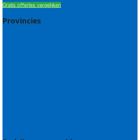
Gratis offertes vergelijken
Provincies
Drenthe
Flevoland
Friesland
Gelderland
Groningen
Overijssel
Limburg
Noord-Brabant
Noord-Holland
Utrecht
Zuid-Holland
Zeeland
Alle steden