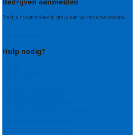
Bedrijven aanmelden
Meld je hoveniersbedrijf gratis aan op Hovenier.website.
Hovenier leads kopen
Bedrijf aanmelden
Hulp nodig?
Contact
Bel 085 005 0242
Wie zijn wij?
Uitleg over de offerteservice
Hulp nodig bij je aanvraag?
Welke kwaliteitseisen stellen we?
Hoe doen we onderzoek naar hoveniers?
Veelgestelde vragen: particulieren
Veelgestelde vragen: bedrijven