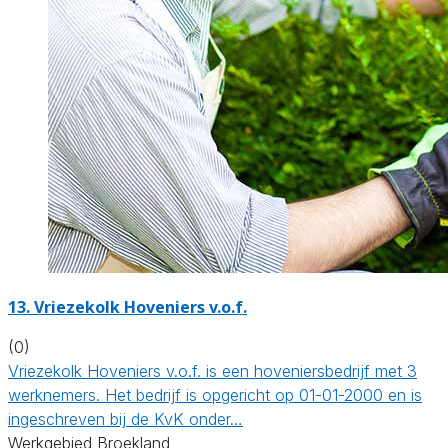
13.
Vriezekolk Hoveniers v.o.f.
(0)
Vriezekolk Hoveniers v.o.f. is een hoveniersbedrijf met 3
werknemers. Het bedrijf is opgericht op 01-01-2000 en is
ingeschreven bij de KvK onder…
Werkgebied Broekland