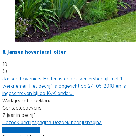
8.
Jansen hoveniers Holten
10
(3)
Jansen hoveniers Holten is een hoveniersbedrijf met 1
werknemer. Het bedrijf is opgericht op 24-05-2018 en is
ingeschreven bij de KvK onder…
Werkgebied Broekland
Contactgegevens
7 jaar in bedrijf
Bezoek bedrijfspagina
Bezoek bedrijfspagina
Vergelijk offertes