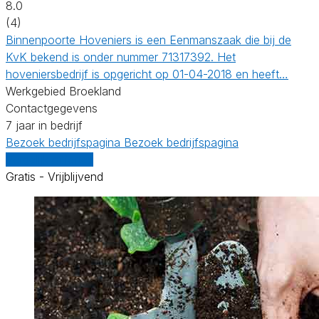
8.0
(4)
Binnenpoorte Hoveniers is een Eenmanszaak die bij de
KvK bekend is onder nummer 71317392. Het
hoveniersbedrijf is opgericht op 01-04-2018 en heeft…
Werkgebied Broekland
Contactgegevens
7 jaar in bedrijf
Bezoek bedrijfspagina
Bezoek bedrijfspagina
Vergelijk offertes
Gratis - Vrijblijvend