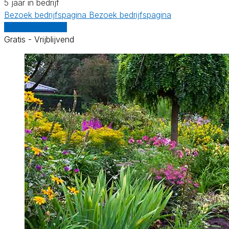
5 jaar in bedrijf
Bezoek bedrijfspagina
Bezoek bedrijfspagina
Vergelijk offertes
Gratis - Vrijblijvend