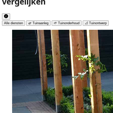
vergelijken
Alle diensten
🌿 Tuinaanleg
🌱 Tuinonderhoud
📐 Tuinontwerp