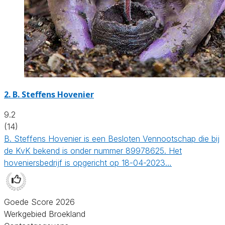
2.
B. Steffens Hovenier
9.2
(14)
B. Steffens Hovenier is een Besloten Vennootschap die bij
de KvK bekend is onder nummer 89978625. Het
hoveniersbedrijf is opgericht op 18-04-2023…
Goede Score 2026
Werkgebied Broekland