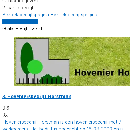
Contactgegevens
2 jaar in bedrijf
Bezoek bedrijfspagina
Bezoek bedrijfspagina
Vergelijk offertes
Gratis - Vrijblijvend
3.
Hoveniersbedrijf Horstman
8.6
(8)
Hoveniersbedrijf Horstman is een hoveniersbedrijf met 7
werknemers. Het bedrijf is opgericht op 16-03-2000 en is