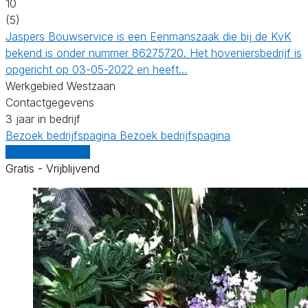
10
(5)
Jaspers Bouwservice is een Eenmanszaak die bij de KvK
bekend is onder nummer 86275720. Het hoveniersbedrijf is
opgericht op 03-05-2022 en heeft…
Werkgebied Westzaan
Contactgegevens
3 jaar in bedrijf
Bezoek bedrijfspagina
Bezoek bedrijfspagina
Vergelijk offertes
Gratis - Vrijblijvend