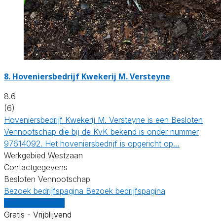
8.
Hoveniersbedrijf Kwekerij M. Versteyne
8.6
(6)
Hoveniersbedrijf Kwekerij M. Versteyne is een Besloten
Vennootschap die bij de KvK bekend is onder nummer
97614092. Het hoveniersbedrijf is opgericht op…
Werkgebied Westzaan
Contactgegevens
Besloten Vennootschap
Bezoek bedrijfspagina
Bezoek bedrijfspagina
Vergelijk offertes
Gratis - Vrijblijvend