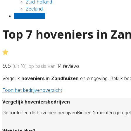
Zuid-holland
Zeeland
Gratis offertes
Top 7 hoveniers in Za
9.5
(uit 10) op basis van
14
reviews
Vergelijk
hoveniers
in
Zandhuizen
en omgeving. Bekijk beo
Toon het bedrijvenoverzicht
Vergelijk hoveniersbedrijven
Gecontroleerde hoveniersbedrijven
Binnen 2 minuten gerege
Wat is je klus?