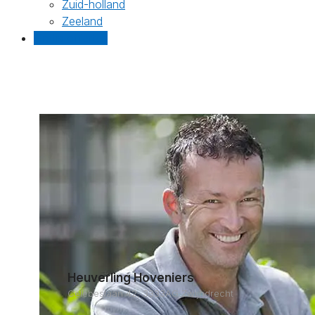
Zuid-holland
Zeeland
Gratis offertes
Heuverling Hoveniers
Celebeslaan 42, 3333AG Zwijndrecht