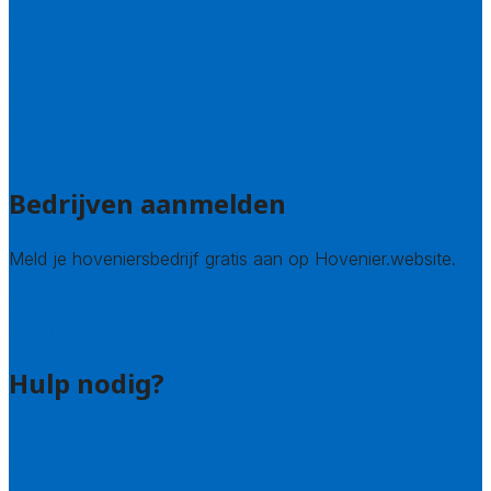
Noord-Brabant
Noord-Holland
Utrecht
Zuid-Holland
Zeeland
Alle steden
Bedrijven aanmelden
Meld je hoveniersbedrijf gratis aan op Hovenier.website.
Hovenier leads kopen
Bedrijf aanmelden
Hulp nodig?
Contact
Bel 085 005 0242