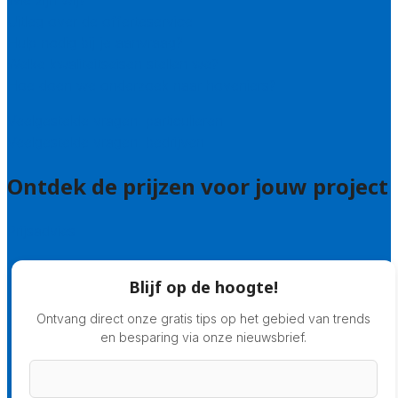
Wie zijn wij?
Uitleg over de offerteservice
Hulp nodig bij je aanvraag?
Welke kwaliteitseisen stellen we?
Hoe doen we onderzoek naar hoveniers?
Veelgestelde vragen: particulieren
Veelgestelde vragen: bedrijven
Ontdek de prijzen voor jouw project
Prijsadvies
Blijf op de hoogte!
Ontvang direct onze gratis tips op het gebied van trends
en besparing via onze nieuwsbrief.