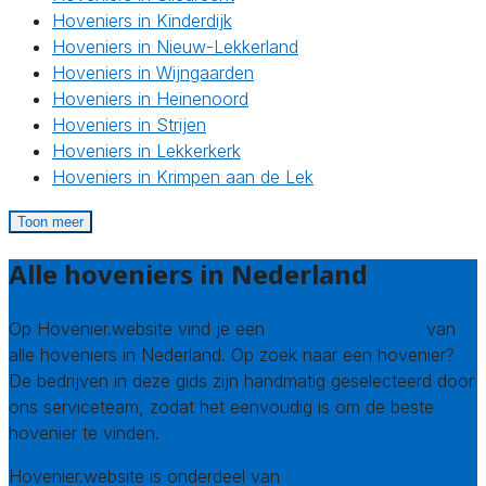
Hoveniers in Kinderdijk
Hoveniers in Nieuw-Lekkerland
Hoveniers in Wijngaarden
Hoveniers in Heinenoord
Hoveniers in Strijen
Hoveniers in Lekkerkerk
Hoveniers in Krimpen aan de Lek
Toon meer
Alle hoveniers in Nederland
Op Hovenier.website vind je een
compleet overzicht
van
alle hoveniers in Nederland. Op zoek naar een hovenier?
De bedrijven in deze gids zijn handmatig geselecteerd door
ons serviceteam, zodat het eenvoudig is om de beste
hovenier te vinden.
Hovenier.website is onderdeel van
Avato