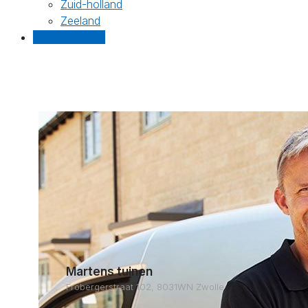
Zuid-holland
Zeeland
Gratis offertes
Martens tuinen
Frobergerstraat 102, 8031WN Zwolle