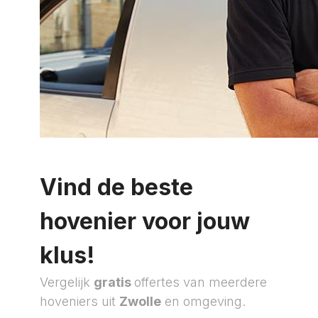
Vind de beste
hovenier voor jouw
klus!
Vergelijk
gratis
offertes van meerdere
hoveniers uit
Zwolle
en omgeving.