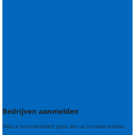
Drenthe
Flevoland
Friesland
Gelderland
Groningen
Overijssel
Limburg
Noord-Brabant
Noord-Holland
Utrecht
Zuid-Holland
Zeeland
Alle steden
Bedrijven aanmelden
Meld je hoveniersbedrijf gratis aan op Hovenier.website.