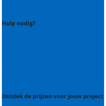
Hovenier leads kopen
Bedrijf aanmelden
Hulp nodig?
Contact
Bel 085 005 0242
Wie zijn wij?
Uitleg over de offerteservice
Hulp nodig bij je aanvraag?
Welke kwaliteitseisen stellen we?
Hoe doen we onderzoek naar hoveniers?
Veelgestelde vragen: particulieren
Veelgestelde vragen: bedrijven
Ontdek de prijzen voor jouw project