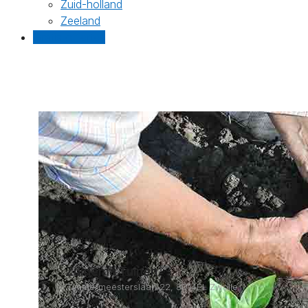
Zuid-holland
Zeeland
Gratis offertes
Zuidema Tuinen
Timmermeesterslaan 22, 8014EL Zwolle