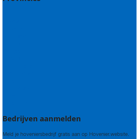
Drenthe
Flevoland
Friesland
Gelderland
Groningen
Overijssel
Limburg
Noord-Brabant
Noord-Holland
Utrecht
Zuid-Holland
Zeeland
Alle steden
Bedrijven aanmelden
Meld je hoveniersbedrijf gratis aan op Hovenier.website.