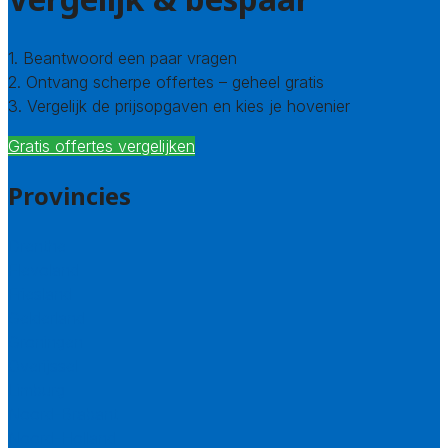
1. Beantwoord een paar vragen
2. Ontvang scherpe offertes – geheel gratis
3. Vergelijk de prijsopgaven en kies je hovenier
Gratis offertes vergelijken
Provincies
Drenthe
Flevoland
Friesland
Gelderland
Groningen
Overijssel
Limburg
Noord-Brabant
Noord-Holland