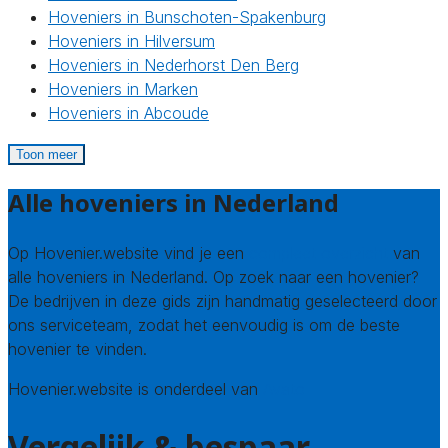
Hoveniers in Bunschoten-Spakenburg
Hoveniers in Hilversum
Hoveniers in Nederhorst Den Berg
Hoveniers in Marken
Hoveniers in Abcoude
Toon meer
Alle hoveniers in Nederland
Op Hovenier.website vind je een
compleet overzicht
van
alle hoveniers in Nederland. Op zoek naar een hovenier?
De bedrijven in deze gids zijn handmatig geselecteerd door
ons serviceteam, zodat het eenvoudig is om de beste
hovenier te vinden.
Hovenier.website is onderdeel van
Avato
Vergelijk & bespaar