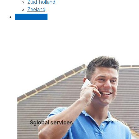
Zuid-holland
Zeeland
Gratis offertes
Sglobal services
Almere