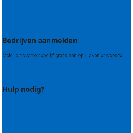
Utrecht
Zuid-Holland
Zeeland
Alle steden
Bedrijven aanmelden
Meld je hoveniersbedrijf gratis aan op Hovenier.website.
Hovenier leads kopen
Bedrijf aanmelden
Hulp nodig?
Contact
Bel 085 005 0242
Wie zijn wij?
Uitleg over de offerteservice
Hulp nodig bij je aanvraag?