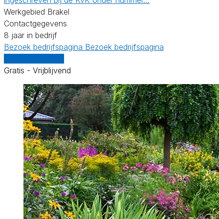
Werkgebied Brakel
Contactgegevens
8 jaar in bedrijf
Bezoek bedrijfspagina
Bezoek bedrijfspagina
Vergelijk offertes
Gratis - Vrijblijvend