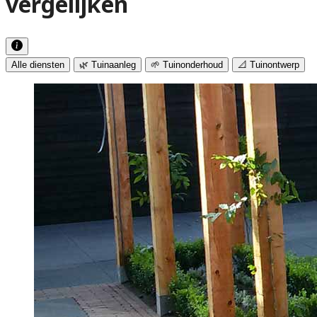
vergelijken
Alle diensten
🌿 Tuinaanleg
🌱 Tuinonderhoud
📐 Tuinontwerp