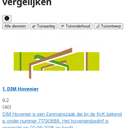
vergelijken
Alle diensten
🌿 Tuinaanleg
🌱 Tuinonderhoud
📐 Tuinontwerp
1.
DIM Hovenier
9.2
(40)
DIM Hovenier is een Eenmanszaak die bij de KvK bekend
is onder nummer 71790888. Het hoveniersbedrijf is
opgericht op 01-06-2018 en heeft…