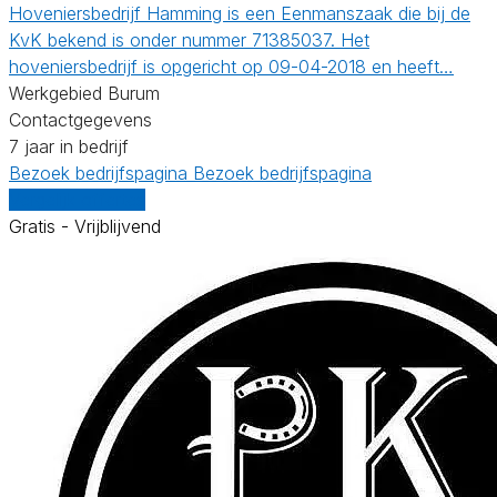
Hoveniersbedrijf Hamming is een Eenmanszaak die bij de
KvK bekend is onder nummer 71385037. Het
hoveniersbedrijf is opgericht op 09-04-2018 en heeft…
Werkgebied Burum
Contactgegevens
7 jaar in bedrijf
Bezoek bedrijfspagina
Bezoek bedrijfspagina
Vergelijk offertes
Gratis - Vrijblijvend