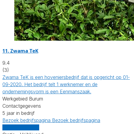
11.
Zwama TeK
9.4
(3)
Zwama TeK is een hoveniersbedrijf dat is opgericht op 01-
09-2020. Het bedrijf telt 1 werknemer en de
ondernemingsvorm is een Eenmanszaak.
Werkgebied Burum
Contactgegevens
5 jaar in bedrijf
Bezoek bedrijfspagina
Bezoek bedrijfspagina
Vergelijk offertes