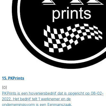
15.
PKPrints
(0)
PKPrints is een hoveniersbedrijf dat is opgericht op 08-02-
2022. Het bedrijf telt 1 werknemer en de
ondernemingsvorm is een Eenmanszaak.