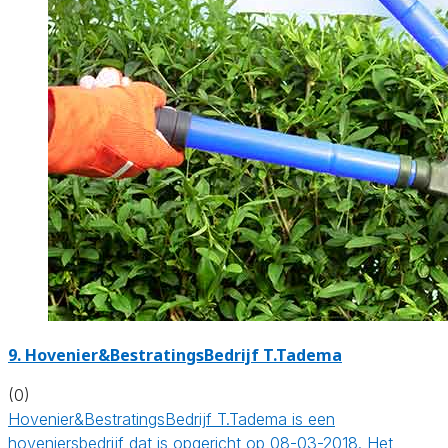
9.
Hovenier&BestratingsBedrijf T.Tadema
(0)
Hovenier&BestratingsBedrijf T.Tadema is een
hoveniersbedrijf dat is opgericht op 08-03-2018. Het