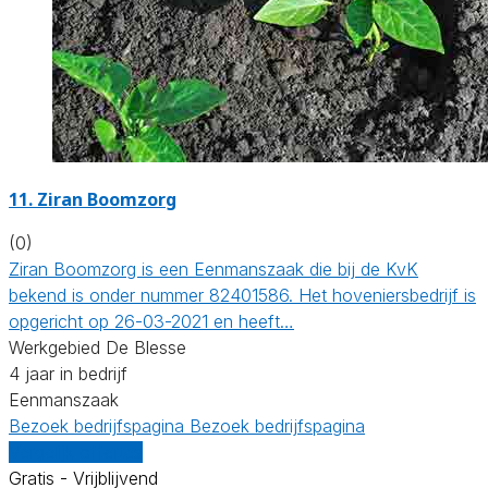
11.
Ziran Boomzorg
(0)
Ziran Boomzorg is een Eenmanszaak die bij de KvK
bekend is onder nummer 82401586. Het hoveniersbedrijf is
opgericht op 26-03-2021 en heeft…
Werkgebied De Blesse
4 jaar in bedrijf
Eenmanszaak
Bezoek bedrijfspagina
Bezoek bedrijfspagina
Vergelijk offertes
Gratis - Vrijblijvend