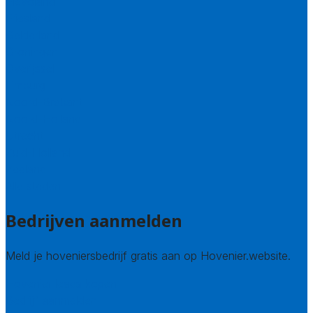
Flevoland
Friesland
Gelderland
Groningen
Overijssel
Limburg
Noord-Brabant
Noord-Holland
Utrecht
Zuid-Holland
Zeeland
Alle steden
Bedrijven aanmelden
Meld je hoveniersbedrijf gratis aan op Hovenier.website.
Hovenier leads kopen
Bedrijf aanmelden