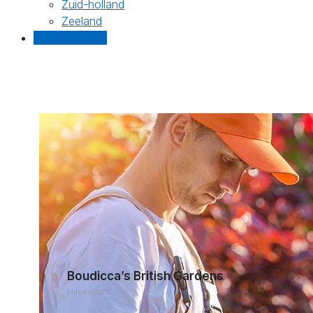
Zuid-holland
Zeeland
Gratis offertes
Boudicca’s British Gardens
Hilversum