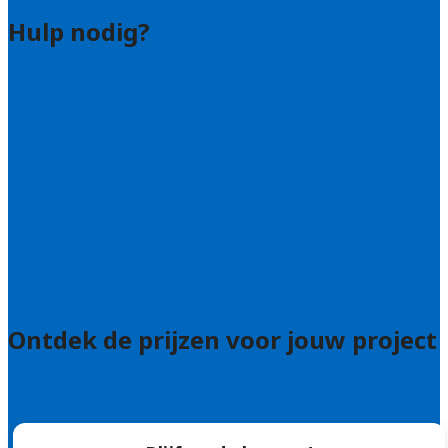
Hulp nodig?
Contact
Bel 085 005 0242
Wie zijn wij?
Uitleg over de offerteservice
Hulp nodig bij je aanvraag?
Welke kwaliteitseisen stellen we?
Hoe doen we onderzoek naar hoveniers?
Veelgestelde vragen: particulieren
Veelgestelde vragen: bedrijven
Ontdek de prijzen voor jouw project
Prijsadvies