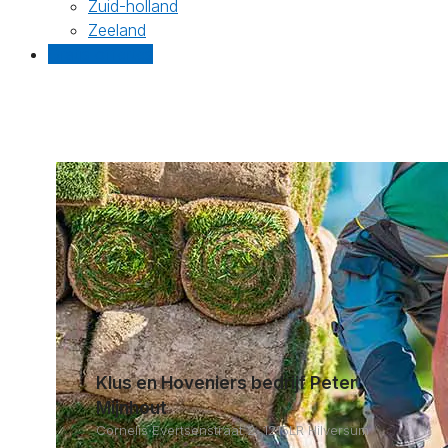
Zuid-holland
Zeeland
Gratis offertes
Klus en Hoveniers bedrijf Peter
Mijnhout
Cornelis Evertsenstraat 2, 1215LR Hilversum