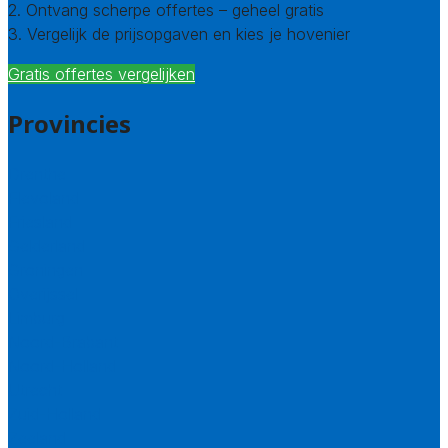
2. Ontvang scherpe offertes – geheel gratis
3. Vergelijk de prijsopgaven en kies je hovenier
Gratis offertes vergelijken
Provincies
Drenthe
Flevoland
Friesland
Gelderland
Groningen
Overijssel
Limburg
Noord-Brabant
Noord-Holland
Utrecht
Zuid-Holland
Zeeland