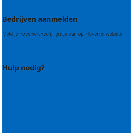
Alle steden
Bedrijven aanmelden
Meld je hoveniersbedrijf gratis aan op Hovenier.website.
Hovenier leads kopen
Bedrijf aanmelden
Hulp nodig?
Contact
Bel 085 005 0242
Wie zijn wij?
Uitleg over de offerteservice
Hulp nodig bij je aanvraag?
Welke kwaliteitseisen stellen we?
Hoe doen we onderzoek naar hoveniers?