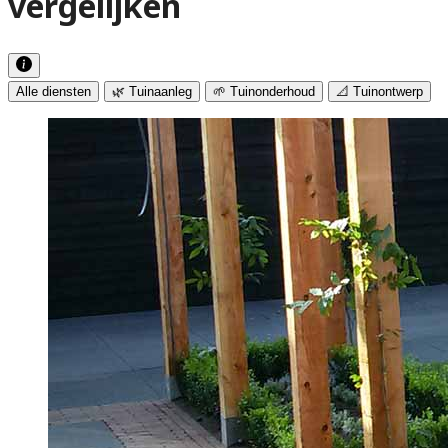
vergelijken
Alle diensten
🌿 Tuinaanleg
🌱 Tuinonderhoud
📐 Tuinontwerp