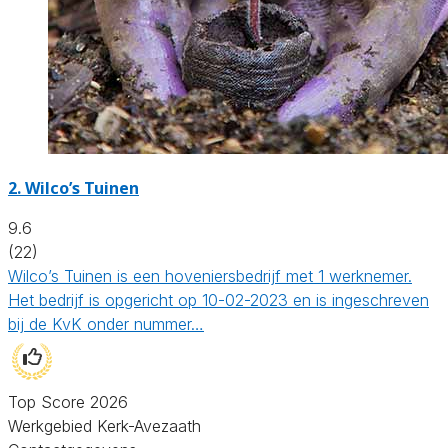
2.
Wilco’s Tuinen
9.6
(22)
Wilco’s Tuinen is een hoveniersbedrijf met 1 werknemer.
Het bedrijf is opgericht op 10-02-2023 en is ingeschreven
bij de KvK onder nummer…
Top Score 2026
Werkgebied Kerk-Avezaath