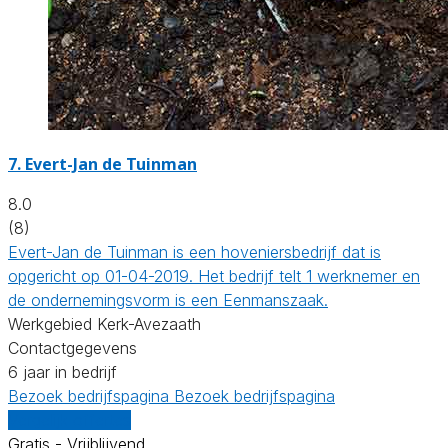
7.
Evert-Jan de Tuinman
8.0
(8)
Evert-Jan de Tuinman is een hoveniersbedrijf dat is
opgericht op 01-04-2019. Het bedrijf telt 1 werknemer en
de ondernemingsvorm is een Eenmanszaak.
Werkgebied Kerk-Avezaath
Contactgegevens
6 jaar in bedrijf
Bezoek bedrijfspagina
Bezoek bedrijfspagina
Vergelijk offertes
Gratis - Vrijblijvend