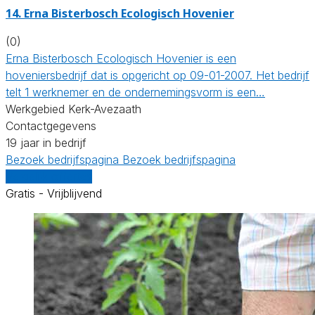
14.
Erna Bisterbosch Ecologisch Hovenier
(0)
Erna Bisterbosch Ecologisch Hovenier is een
hoveniersbedrijf dat is opgericht op 09-01-2007. Het bedrijf
telt 1 werknemer en de ondernemingsvorm is een…
Werkgebied Kerk-Avezaath
Contactgegevens
19 jaar in bedrijf
Bezoek bedrijfspagina
Bezoek bedrijfspagina
Vergelijk offertes
Gratis - Vrijblijvend