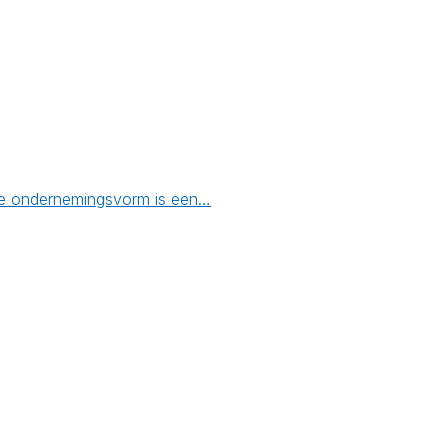
n de ondernemingsvorm is een…