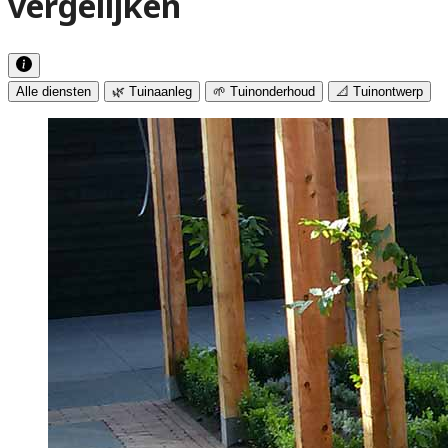
vergelijken
Alle diensten
🌿 Tuinaanleg
🌱 Tuinonderhoud
📐 Tuinontwerp