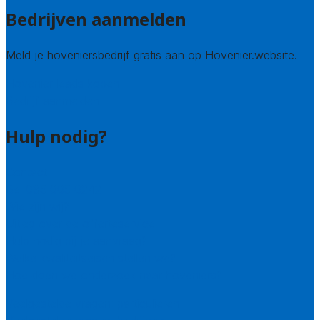
Bedrijven aanmelden
Meld je hoveniersbedrijf gratis aan op Hovenier.website.
Hovenier leads kopen
Bedrijf aanmelden
Hulp nodig?
Contact
Bel 085 005 0242
Wie zijn wij?
Uitleg over de offerteservice
Hulp nodig bij je aanvraag?
Welke kwaliteitseisen stellen we?
Hoe doen we onderzoek naar hoveniers?
Veelgestelde vragen: particulieren