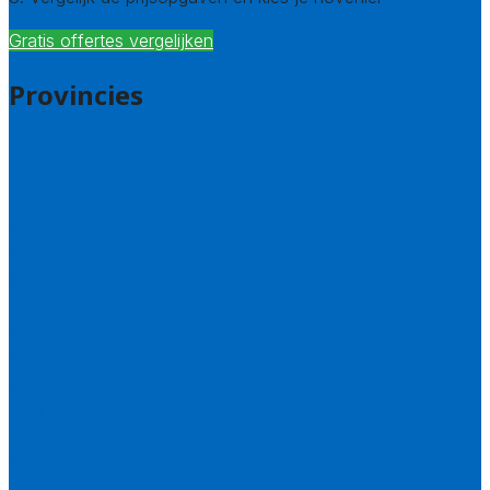
Gratis offertes vergelijken
Provincies
Drenthe
Flevoland
Friesland
Gelderland
Groningen
Overijssel
Limburg
Noord-Brabant
Noord-Holland
Utrecht
Zuid-Holland
Zeeland
Alle steden