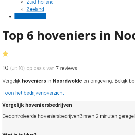
Zuid-holland
Zeeland
Gratis offertes
Top 6 hoveniers in N
10
(uit 10) op basis van
7
reviews
Vergelijk
hoveniers
in
Noordwolde
en omgeving. Bekijk beo
Toon het bedrijvenoverzicht
Vergelijk hoveniersbedrijven
Gecontroleerde hoveniersbedrijven
Binnen 2 minuten gerege
Wat is je klus?